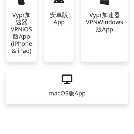
Vypr加
安卓版
Vypr加速器
速器
App
VPNWindows
VPNiOS
版App
版App
(iPhone
& iPad)
macOS版App